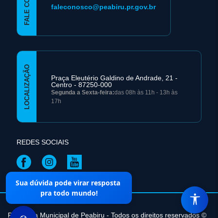
FALE CONOSCO
faleconosco@peabiru.pr.gov.br
LOCALIZAÇÃO
Praça Eleutério Galdino de Andrade, 21 -
Centro - 87250-000
Segunda a Sexta-feira:
das 08h às 11h - 13h às
17h
REDES SOCIAIS
Sua dúvida pode virar resposta
Mapa do Site
pra todo mundo!
Prefeitura Municipal de Peabiru - Todos os direitos reservados ©