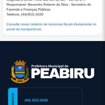
Responsável: Alexandre Roberto da Silva - Secretário de
Fazenda e Finanças Públicas
Telefone: (44)3531-8100
Consulte nosso relatório de renúncias fiscais diretamente no
portal da transparência:
conteúdo
rodapé
(44) 3531-8100