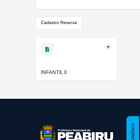
Cadastro Reserva
INFANTIL 0
conteúdo
rodapé
FALE CONOSCO