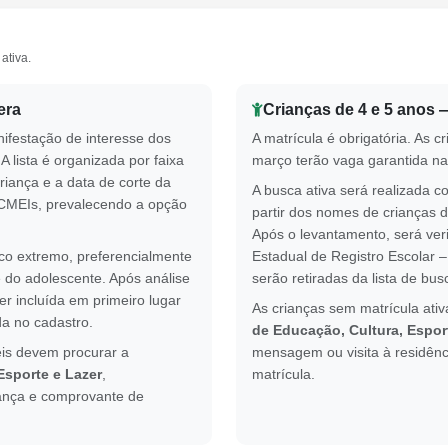
ativa.
era
Crianças de 4 e 5 anos —
festação de interesse dos
A matrícula é obrigatória. As 
A lista é organizada por faixa
março terão vaga garantida na
riança e a data de corte da
A busca ativa será realizada c
os CMEIs, prevalecendo a opção
partir dos nomes de crianças d
Após o levantamento, será veri
sco extremo, preferencialmente
Estadual de Registro Escolar 
e do adolescente. Após análise
serão retiradas da lista de busc
r incluída em primeiro lugar
As crianças sem matrícula ativ
ada no cadastro.
de Educação, Cultura, Espor
eis devem procurar a
mensagem ou visita à residênc
Esporte e Lazer
,
matrícula.
ança e comprovante de