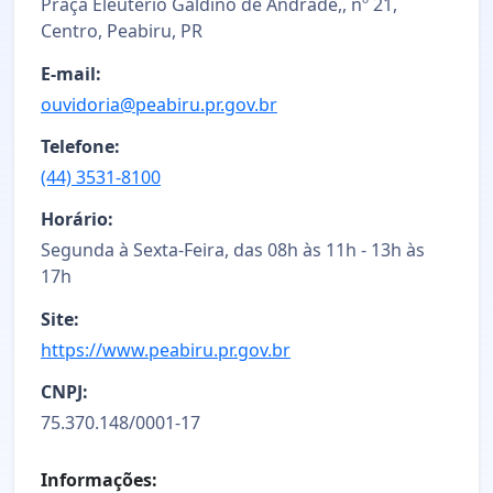
Praça Eleutério Galdino de Andrade,, nº 21,
Centro, Peabiru, PR
E-mail:
ouvidoria@peabiru.pr.gov.br
Telefone:
(44) 3531-8100
Horário:
Segunda à Sexta-Feira, das 08h às 11h - 13h às
17h
Site:
https://www.peabiru.pr.gov.br
CNPJ:
75.370.148/0001-17
Informações: