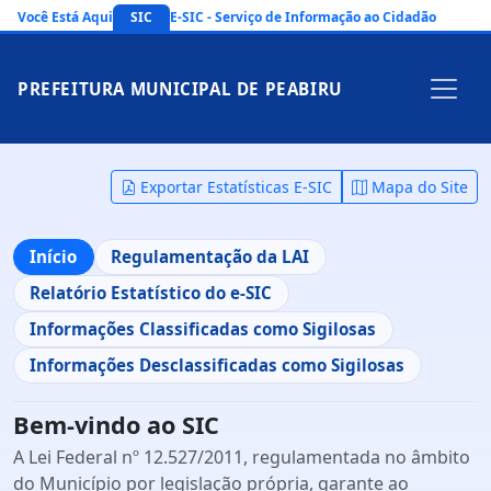
Você Está Aqui
SIC
E-SIC - Serviço de Informação ao Cidadão
PREFEITURA MUNICIPAL DE PEABIRU
Exportar Estatísticas E-SIC
Mapa do Site
Início
Regulamentação da LAI
Relatório Estatístico do e-SIC
Informações Classificadas como Sigilosas
Informações Desclassificadas como Sigilosas
Bem-vindo ao SIC
A Lei Federal nº 12.527/2011, regulamentada no âmbito
do Município por legislação própria, garante ao