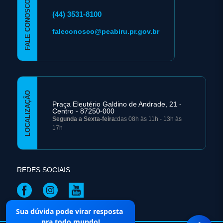
FALE CONOSCO
(44) 3531-8100
faleconosco@peabiru.pr.gov.br
LOCALIZAÇÃO
Praça Eleutério Galdino de Andrade, 21 -
Centro - 87250-000
Segunda a Sexta-feira:
das 08h às 11h - 13h às
17h
REDES SOCIAIS
Sua dúvida pode virar resposta
Mapa do Site
pra todo mundo!