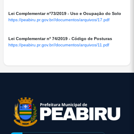
Lei Complementar nº73/2019 - Uso e Ocupação do Solo
https://peabiru.pr.gov.br//documentos/arquivos/17.pdf
Lei Complementar nº 74/2019 - Código de Posturas
https://peabiru.pr.gov.br//documentos/arquivos/11.pdf
conteúdo
rodapé