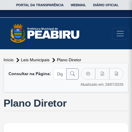
PORTAL DA TRANSPARÊNCIA
WEBMAIL
DIÁRIO OFICIAL
conteúdo do menu
Início
Leis Municipais
Plano Diretor
Consultar na Página:
Atualizado em: 28/07/2026
Plano Diretor