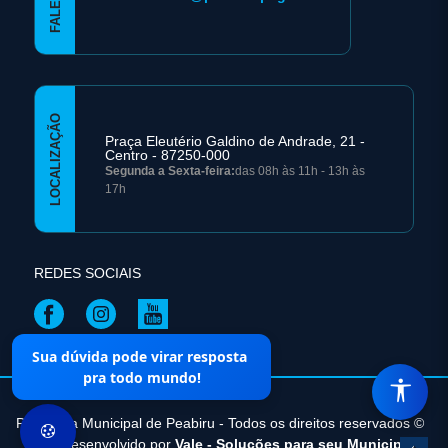
LOCALIZAÇÃO
Praça Eleutério Galdino de Andrade, 21 -
Centro - 87250-000
Segunda a Sexta-feira:
das 08h às 11h - 13h às
17h
REDES SOCIAIS
Sua dúvida pode virar resposta
Mapa do Site
pra todo mundo!
Prefeitura Municipal de Peabiru - Todos os direitos reservados ©
|
Desenvolvido por
Vale - Soluções para seu Municipio