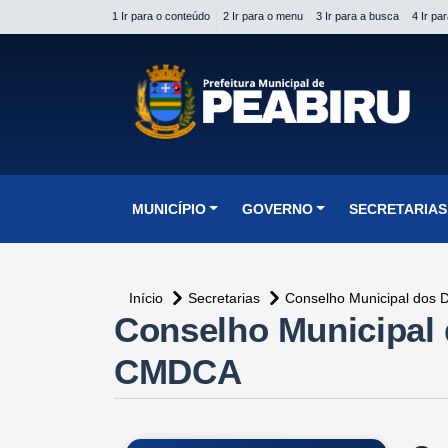
1 Ir para o conteúdo
2 Ir para o menu
3 Ir para a busca
4 Ir pa
conteúdo do menu
MUNICÍPIO
GOVERNO
SECRETARIAS
Início
Secretarias
Conselho Municipal dos D
conteúdo
Conselho Municipal 
principal
CMDCA