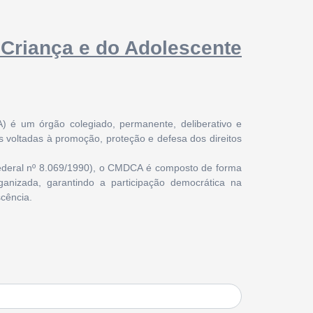
 Criança e do Adolescente
) é um órgão colegiado, permanente, deliberativo e
cas voltadas à promoção, proteção e defesa dos direitos
Federal nº 8.069/1990), o CMDCA é composto de forma
rganizada, garantindo a participação democrática na
cência.
s crianças e dos adolescentes sejam efetivamente
e ao Adolescente;
ntais voltadas a esse público;