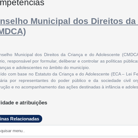
mpetências
nselho Municipal dos Direitos da
MDCA)
selho Municipal dos Direitos da Criança e do Adolescente (CMDCA
ário, responsável por formular, deliberar e controlar as políticas públi
ianças e adolescentes no âmbito do município.
tuído com base no Estatuto da Criança e do Adolescente (ECA – Lei 
itária por representantes do poder público e da sociedade civil o
rução e no acompanhamento das ações destinadas à infância e adoles
lidade e atribuições
CA tem como principal finalidade assegurar que os direitos da
itados e garantidos. Entre suas principais atribuições, destacam-se:
inas Relacionadas
mular e deliberar sobre a Política Municipal de Atendimento à Criança 
mpanhar, avaliar e fiscalizar as ações governamentais e não govername