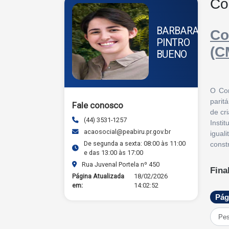
Co
BARBARA
Co
PINTRO
(C
BUENO
O Con
parit
Fale conosco
de cr
(44) 3531-1257
Insti
acaosocial@peabiru.pr.gov.br
igual
De segunda a sexta: 08:00 às 11:00
const
e das 13:00 às 17:00
Rua Juvenal Portela nº 450
Fina
Página Atualizada
18/02/2026
em:
14:02:52
O CMD
respe
Pág
- For
- Aco