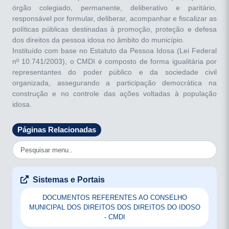
órgão colegiado, permanente, deliberativo e paritário,
responsável por formular, deliberar, acompanhar e fiscalizar as
políticas públicas destinadas à promoção, proteção e defesa
dos direitos da pessoa idosa no âmbito do município.
Instituído com base no Estatuto da Pessoa Idosa (Lei Federal
nº 10.741/2003), o CMDI é composto de forma igualitária por
representantes do poder público e da sociedade civil
organizada, assegurando a participação democrática na
construção e no controle das ações voltadas à população
idosa.
Páginas Relacionadas
Finalidade e atribuições
O CMDI tem como principal finalidade garantir que os direitos
da pessoa idosa sejam respeitados e efetivados, promovendo
sua inclusão social, autonomia e qualidade de vida. Entre suas
principais atribuições, destacam-se:
Sistemas e Portais
- Formular e deliberar sobre a Política Municipal dos Direitos
DOCUMENTOS REFERENTES AO CONSELHO
da Pessoa Idosa;
MUNICIPAL DOS DIREITOS DOS DIREITOS DO IDOSO
- Acompanhar, avaliar e fiscalizar a execução das ações e
- CMDI
serviços destinados à população idosa;