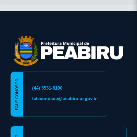
conteúdo
rodapé
FALE CONOSCO
(44) 3531-8100
faleconosco@peabiru.pr.gov.br