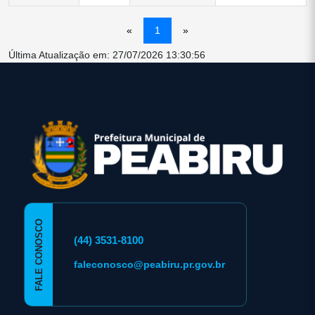
«
1
»
Última Atualização em: 27/07/2026 13:30:56
conteúdo
rodapé
FALE CONOSCO
(44) 3531-8100
faleconosco@peabiru.pr.gov.br